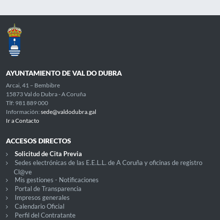
AYUNTAMIENTO DE VAL DO DUBRA
Arcai, 41 – Bembibre
15873 Val do Dubra - A Coruña
Tlf: 981 889 000
Información:
sede@valdodubra.gal
Ir a Contacto
ACCESOS DIRECTOS
Solicitud de Cita Previa
Sedes electrónicas de las E.E.L.L. de A Coruña y oficinas de registro
Cl@ve
Mis gestiones - Notificaciones
Portal de Transparencia
Impresos generales
Calendario Oficial
Perfil del Contratante