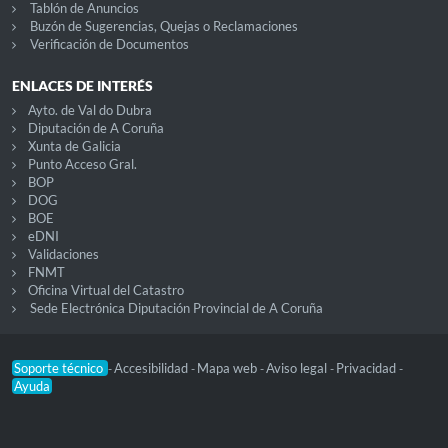
Tablón de Anuncios
Buzón de Sugerencias, Quejas o Reclamaciones
Verificación de Documentos
ENLACES DE INTERÉS
Ayto. de Val do Dubra
Diputación de A Coruña
Xunta de Galicia
Punto Acceso Gral.
BOP
DOG
BOE
eDNI
Validaciones
FNMT
Oficina Virtual del Catastro
Sede Electrónica Diputación Provincial de A Coruña
Soporte técnico
Accesibilidad
Mapa web
Aviso legal
Privacidad
-
-
-
-
-
Ayuda