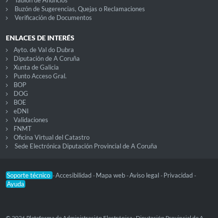
Tablón de Anuncios
Buzón de Sugerencias, Quejas o Reclamaciones
Verificación de Documentos
ENLACES DE INTERÉS
Ayto. de Val do Dubra
Diputación de A Coruña
Xunta de Galicia
Punto Acceso Gral.
BOP
DOG
BOE
eDNI
Validaciones
FNMT
Oficina Virtual del Catastro
Sede Electrónica Diputación Provincial de A Coruña
Soporte técnico
Accesibilidad
Mapa web
Aviso legal
Privacidad
-
-
-
-
-
Ayuda
© 2026 Plataforma de Administración Electrónica · Diputación Provincial de A