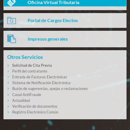
Oficina Virtual Tributaria
Portal de Cargos Electos
Impresos generales
Otros Servicios
Solicitud de Cita Previa
Perfil del contratante
Entrada de Facturas Electrónicas
Sistema de Notificación Electrónica
Buzón de sugerencias, quejas o reclamaciones
Canal AntiFraude
Actualidad
Verificación de documentos
Registro Electrónico Común