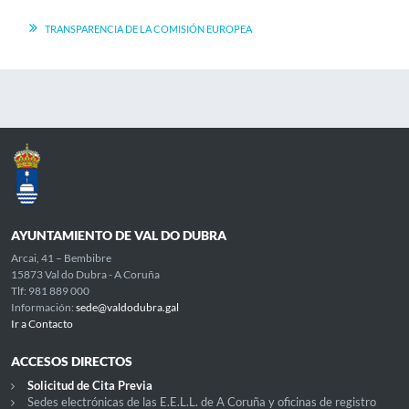
TRANSPARENCIA DE LA COMISIÓN EUROPEA
AYUNTAMIENTO DE VAL DO DUBRA
Arcai, 41 – Bembibre
15873 Val do Dubra - A Coruña
Tlf: 981 889 000
Información:
sede@valdodubra.gal
Ir a Contacto
ACCESOS DIRECTOS
Solicitud de Cita Previa
Sedes electrónicas de las E.E.L.L. de A Coruña y oficinas de registro