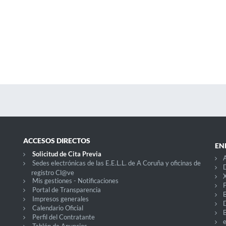
ACCESOS DIRECTOS
EN
Solicitud de Cita Previa
A
Sedes electrónicas de las E.E.L.L. de A Coruña y oficinas de
D
registro Cl@ve
X
Mis gestiones - Notificaciones
P
Portal de Transparencia
Impresos generales
Calendario Oficial
Perfil del Contratante
Tablón de Anuncios