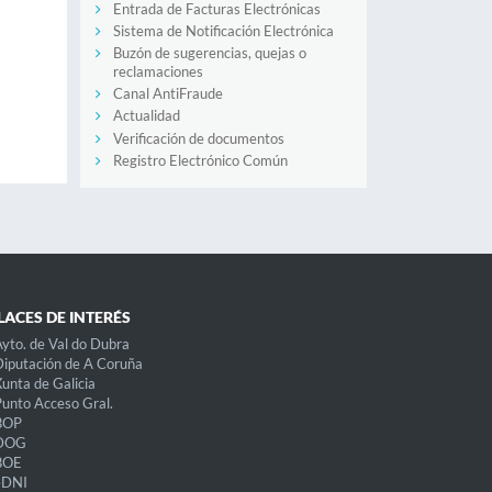
Entrada de Facturas Electrónicas
Sistema de Notificación Electrónica
Buzón de sugerencias, quejas o
reclamaciones
Canal AntiFraude
Actualidad
Verificación de documentos
Registro Electrónico Común
LACES DE INTERÉS
yto. de Val do Dubra
iputación de A Coruña
unta de Galicia
unto Acceso Gral.
BOP
DOG
BOE
eDNI