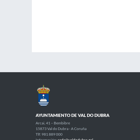
AYUNTAMIENTO DE VAL DO DUBRA
Arcai, 41 – Bembibre
15873 Val do Dubra - A Coruña
Tlf: 981 889 000
Información:
sede@valdodubra.gal