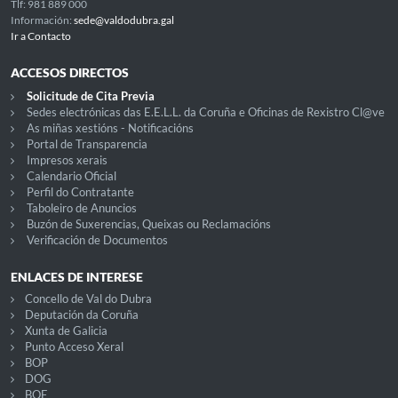
Tlf: 981 889 000
Información:
sede@valdodubra.gal
Ir a Contacto
ACCESOS DIRECTOS
Solicitude de Cita Previa
Sedes electrónicas das E.E.L.L. da Coruña e Oficinas de Rexistro Cl@ve
As miñas xestións - Notificacións
Portal de Transparencia
Impresos xerais
Calendario Oficial
Perfil do Contratante
Taboleiro de Anuncios
Buzón de Suxerencias, Queixas ou Reclamacións
Verificación de Documentos
ENLACES DE INTERESE
Concello de Val do Dubra
Deputación da Coruña
Xunta de Galicia
Punto Acceso Xeral
BOP
DOG
BOE